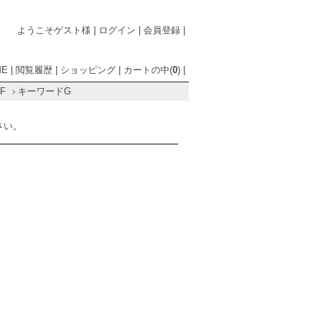
ようこそゲスト様
|
ログイン
|
会員登録
|
ME
|
閲覧履歴
|
ショッピング
|
カートの中(
0
)
|
F
キーワードG
さい。