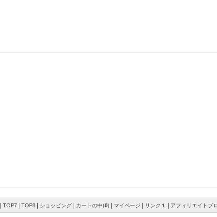
|
|
|
|
|
|
|
TOP7
TOP8
ショッピング
カートの中(
0
)
マイページ
リンク１
アフィリエイトプ