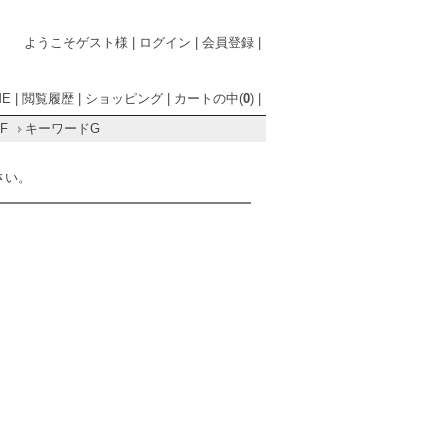
ようこそゲスト様
|
ログイン
|
会員登録
|
ME
|
閲覧履歴
|
ショッピング
|
カートの中(
0
)
|
F
キーワードG
さい。